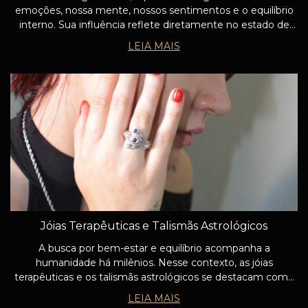
emoções, nossa mente, nossos sentimentos e o equilíbrio
interno. Sua influência reflete diretamente no estado de
paz e estabilidade mental, conectando-nos com nossos
LEIA MAIS
sentimentos mais profundos e com
Jóias Terapêuticas e Talismãs Astrológicos
A busca por bem-estar e equilíbrio acompanha a
humanidade há milênios. Nesse contexto, as jóias
terapêuticas e os talismãs astrológicos se destacam como
ferramentas poderosas, com raízes profundas na astrologia
LEIA MAIS
védica e no ayurveda.